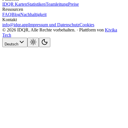
IDQR Karten
Statistiken
Teamleitung
Preise
Ressourcen
FAQ
Blog
Nachhaltigkeit
Kontakt
info@idqr.app
Impressum und Datenschutz
Cookies
© 2026 IDQR, Alle Rechte vorbehalten. ·
Plattform von
Kivika
Tech
Deutsch