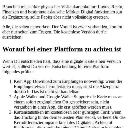
Branchen mit starker physischer Visitenkartenkultur:
Luxus, Recht,
Finanzen und bestimmte asiatische Märkte. Digital funktioniert gut
als Ergänzung, sollte Papier aber nicht vollständig ersetzen.
Alle, die selten networken:
Der Vorteil ist zwar vorhanden, kommt
aber nur selten zum Tragen. Die kostenlose Version dürfte
ausreichen.
Worauf bei einer Plattform zu achten ist
Wenn Du entschieden hast, dass eine digitale Karte einen Versuch
wert ist, solltest Du vor der Entscheidung für eine Plattform
folgendes prüfen:
Kein App-Download zum Empfangen notwendig:
wenn der
Empfänger etwas herunterladen muss, sinkt die Akzeptanz
drastisch. Das ist nicht verhandelbar.
Apple Wallet und Google Wallet Support:
die Karte muss an
einem sofort zugänglichen Ort gespeichert sein, nicht
vergraben in einer App, die erst geöffnet werden muss.
Kartenstatistiken im kostenlosen oder günstigen Tarif:
wenn
das Tracking hinter dem teuersten Plan steckt, verlierst Du das
Kerndifferenzierungsmerkmal des Digitalen. Achte auf
Plattformen, die zumindest einen 7-Tage-Zeitraum kostenlos